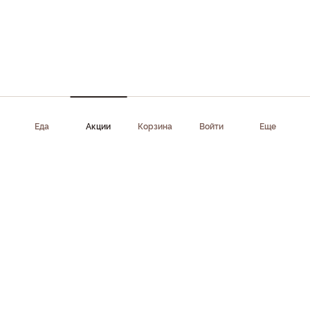
Еда
Акции
Корзина
Войти
Еще
Приложение доступно в AppStore, Google Play, AppGallery,
RuStore
Скачать приложение
Клиентам