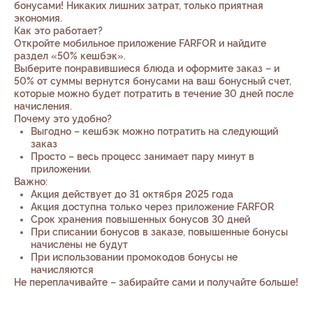
бонусами! Никаких лишних затрат, только приятная
экономия.
Как это работает?
Откройте мобильное приложение FARFOR и найдите
раздел «50% кешбэк».
Выберите понравившиеся блюда и оформите заказ – и
50% от суммы вернутся бонусами на ваш бонусный счет,
которые можно будет потратить в течение 30 дней после
начисления.
Почему это удобно?
Выгодно – кешбэк можно потратить на следующий
заказ
Просто – весь процесс занимает пару минут в
приложении.
Важно:
Акция действует до 31 октября 2025 года
Акция доступна только через приложение FARFOR
Срок хранения повышенных бонусов 30 дней
При списании бонусов в заказе, повышенные бонусы
начислены не будут
При использовании промокодов бонусы не
начисляются
Не переплачивайте – забирайте сами и получайте больше!