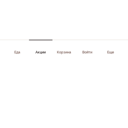
Еда
Акции
Корзина
Войти
Еще
Приложение доступно в AppStore, Google Play, AppGallery,
RuStore
Скачать приложение
Клиентам