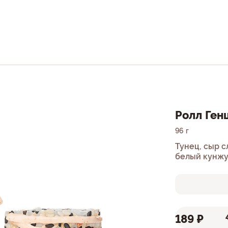
Ролл Ген
96 г
Тунец, сыр с
белый кунжут
189 ₽