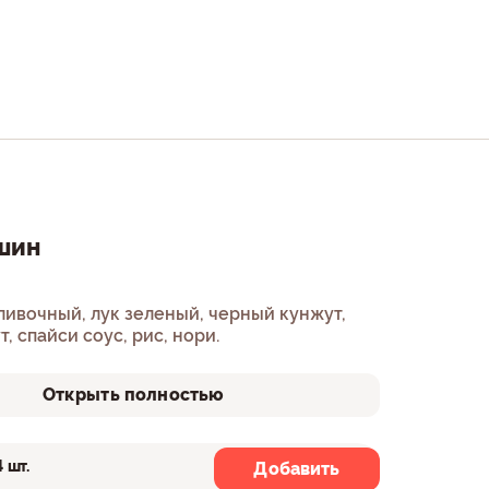
шин
ливочный, лук зеленый, черный кунжут,
, спайси соус, рис, нори.
Открыть полностью
4 шт.
8 шт.
Добавить